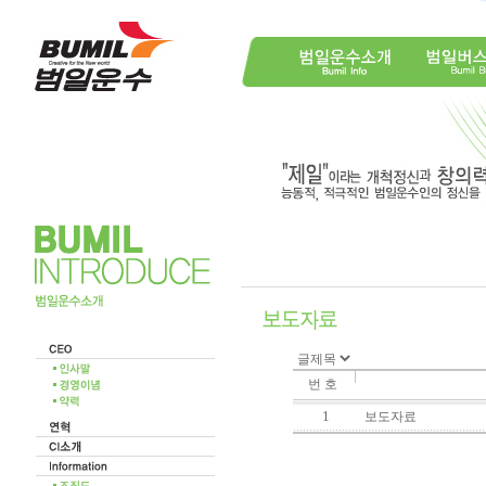
번 호
1
보도자료